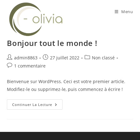
Skip
to
Menu
content
Bonjour tout le monde !
Auteur/autrice
Publication
Post
admin8863
27 juillet 2022
Non classé
de
publiée :
category:
Commentaires
1 commentaire
la
de
publication :
la
Bienvenue sur WordPress. Ceci est votre premier article.
publication :
Modifiez-le ou supprimez-le, puis commencez à écrire !
Bonjour
Continuer La Lecture
Tout
Le
Monde !