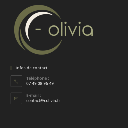
Infos de contact
Téléphone :
07 49 08 96 49
S’ouvre
E-mail :
dans
S’ouvre
contact@colivia.fr
votre
dans
votre
application
application