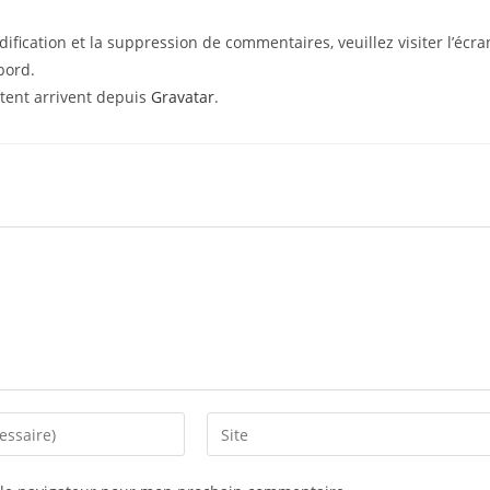
ification et la suppression de commentaires, veuillez visiter l’écra
bord.
tent arrivent depuis
Gravatar
.
Saisir
l’URL
de