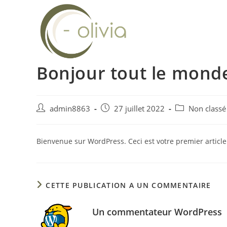
Skip
to
content
Bonjour tout le monde
Auteur/autrice
Publication
Post
admin8863
27 juillet 2022
Non classé
de
publiée :
category:
la
publication :
Bienvenue sur WordPress. Ceci est votre premier article
CETTE PUBLICATION A UN COMMENTAIRE
Un commentateur WordPress