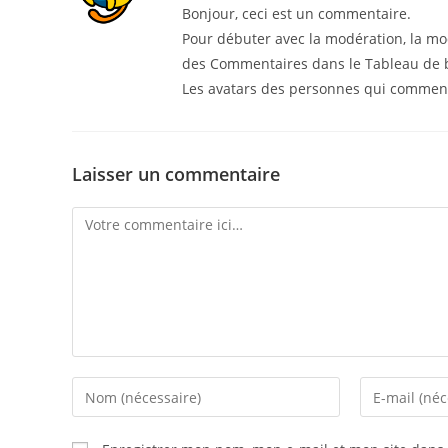
Bonjour, ceci est un commentaire.
Pour débuter avec la modération, la mod
des Commentaires dans le Tableau de 
Les avatars des personnes qui commen
Laisser un commentaire
Comment
Enter
Enter
your
your
name
email