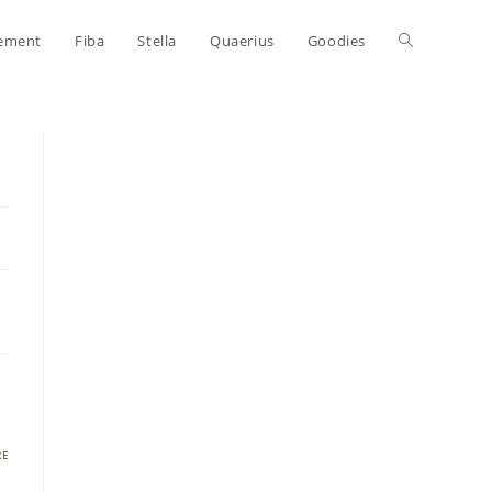
Toggle
pement
Fiba
Stella
Quaerius
Goodies
website
search
RE