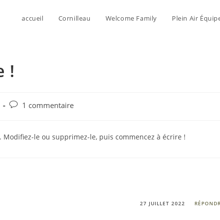
accueil
Cornilleau
Welcome Family
Plein Air Équi
 !
Commentaires
1 commentaire
de
la
publication :
. Modifiez-le ou supprimez-le, puis commencez à écrire !
27 JUILLET 2022
RÉPOND